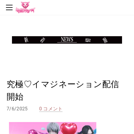
top
news
profile
live
music
video
goods
contact
究極♡イマジネーション配信
開始
7/6/2025
0 コメント