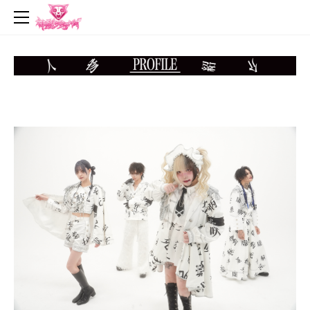
top
news
profile
live
music
video
goods
contact