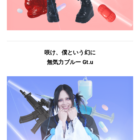
咲け、僕という幻に
無気力ブルー Gt.u