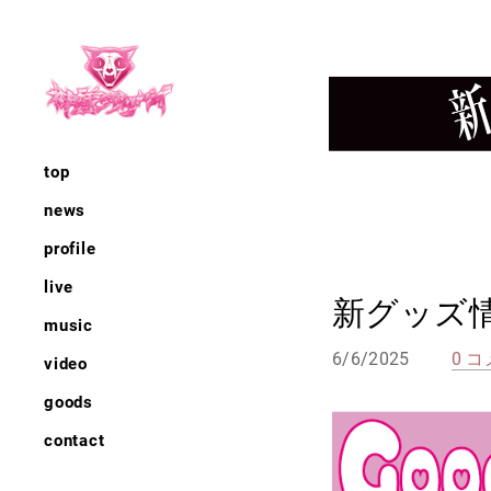
top
news
profile
live
新グッズ
music
6/6/2025
0 
video
goods
contact