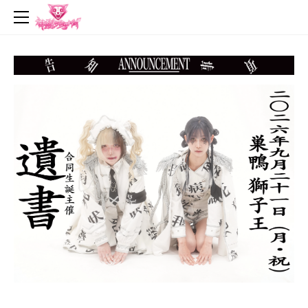
top
news
profile
live
music
video
goods
contact